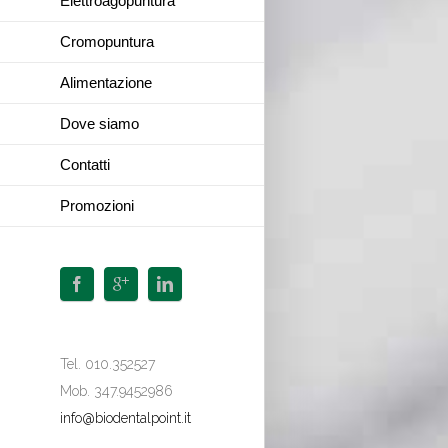
Elettroagopuntura
Cromopuntura
Alimentazione
Dove siamo
Contatti
Promozioni
Tel. 010.352527
Mob. 347.9452986
info@biodentalpoint.it