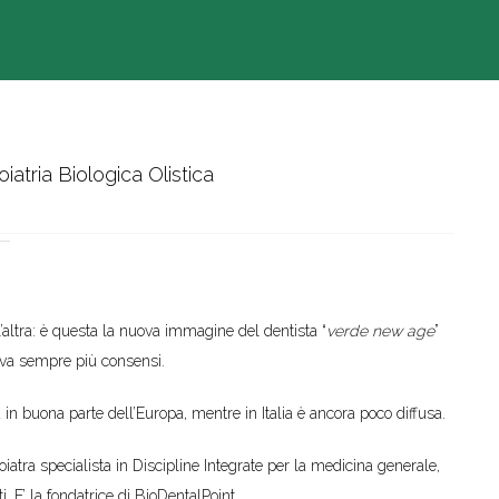
atria Biologica Olistica
’altra: è questa la nuova immagine del dentista “
verde new age
”
va sempre più consensi.
in buona parte dell’Europa, mentre in Italia è ancora poco diffusa.
oiatra specialista in Discipline Integrate per la medicina generale,
. E’ la fondatrice di BioDentalPoint.