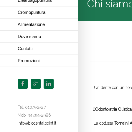
Chi siam
Elettroagopuntura
Cromopuntura
Alimentazione
Dove siamo
Contatti
Promozioni
Un dente con un fiore
Tel. 010.352527
L’Odontoiatria Olistica
Mob. 347.9452986
La dott.ssa
Tomaini A
info@biodentalpoint.it