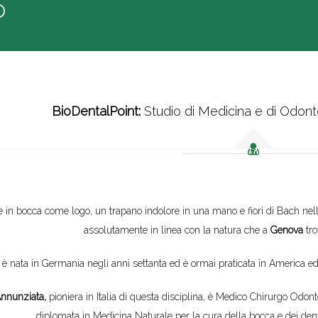
o
BioDentalPoint:
Studio di Medicina e di Odontoi
 in bocca come logo, un trapano indolore in una mano e fiori di Bach nell
assolutamente in linea con la natura che a
Genova
tro
è nata in Germania negli anni settanta ed è ormai praticata in America ed 
nnunziata,
pioniera in Italia di questa disciplina, è Medico Chirurgo Odont
diplomata in Medicina Naturale per la cura della bocca e dei denti